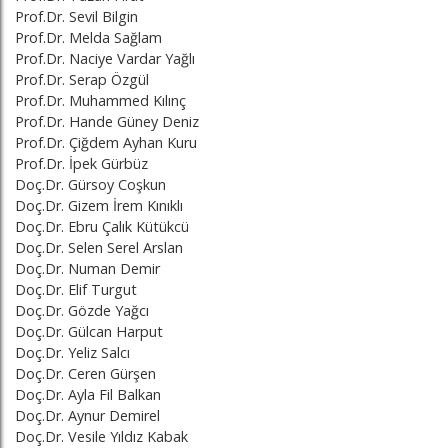
Prof.Dr. Sevil Bilgin
Prof.Dr. Melda Sağlam
Prof.Dr. Naciye Vardar Yağlı
Prof.Dr. Serap Özgül
Prof.Dr. Muhammed Kılınç
Prof.Dr. Hande Güney Deniz
Prof.Dr. Çiğdem Ayhan Kuru
Prof.Dr. İpek Gürbüz
Doç.Dr. Gürsoy Coşkun
Doç.Dr. Gizem İrem Kınıklı
Doç.Dr. Ebru Çalık Kütükcü
Doç.Dr. Selen Serel Arslan
Doç.Dr. Numan Demir
Doç.Dr. Elif Turgut
Doç.Dr. Gözde Yağcı
Doç.Dr. Gülcan Harput
Doç.Dr. Yeliz Salcı
Doç.Dr. Ceren Gürşen
Doç.Dr. Ayla Fil Balkan
Doç.Dr. Aynur Demirel
Doç.Dr. Vesile Yıldız Kabak